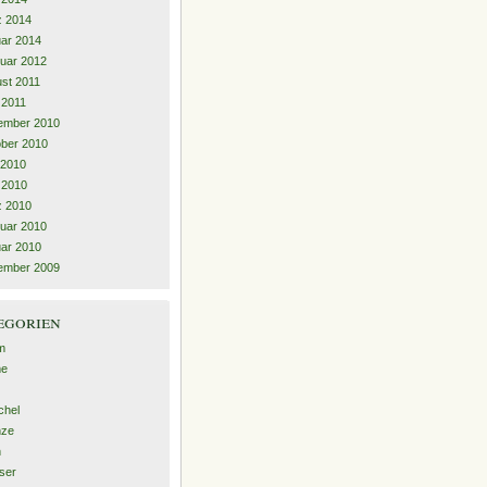
z 2014
ar 2014
uar 2012
st 2011
l 2011
ember 2010
ber 2010
 2010
l 2010
z 2010
uar 2010
ar 2010
ember 2009
egorien
m
me
chel
nze
n
ser