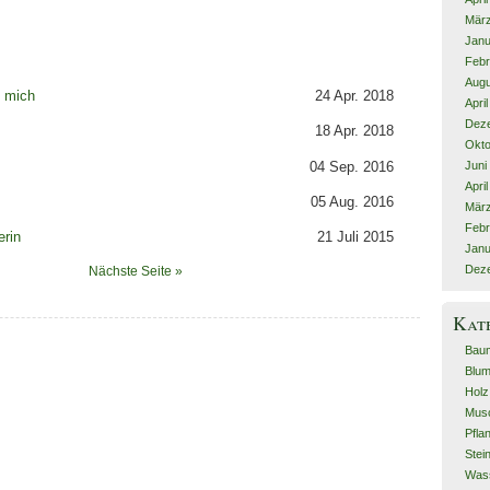
Mär
Janu
Febr
Augu
e mich
24 Apr. 2018
Apri
Dez
18 Apr. 2018
Okto
04 Sep. 2016
Juni
Apri
05 Aug. 2016
Mär
Febr
erin
21 Juli 2015
Janu
Dez
Nächste Seite »
Kat
Bau
Blu
Holz
Mus
Pfla
Stei
Was