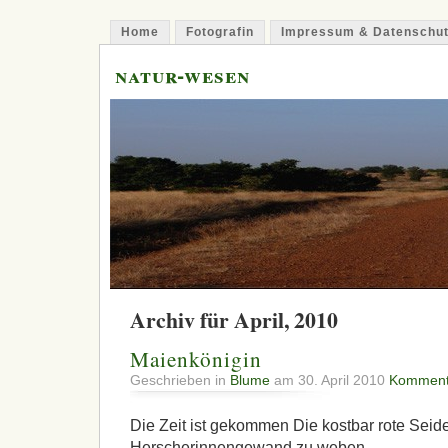
Home
Fotografin
Impressum & Datenschu
natur-wesen
Archiv für April, 2010
Maienkönigin
Geschrieben in
Blume
am 30. April 2010
Komment
Die Zeit ist gekommen Die kostbar rote Sei
Herscherinnengewand zu weben