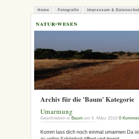
Home
Fotografin
Impressum & Datenschu
natur-wesen
Archiv für die 'Baum' Kategorie
Umarmung
Geschrieben in
Baum
am 5. März 2010
0 Kommen
Komm lass dich noch einmal umarmen Da ist
zu voller Schönheit öffnet und trennt